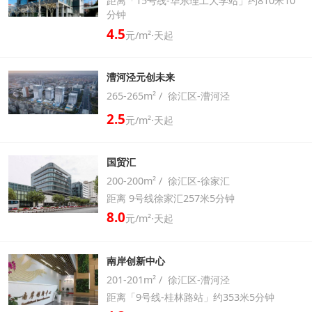
距离「15号线-华东理工大学站」约810米10
分钟
4.5
元/m²⋅天起
漕河泾元创未来
265-265m² / 徐汇区-漕河泾
2.5
元/m²⋅天起
国贸汇
200-200m² / 徐汇区-徐家汇
距离 9号线徐家汇257米5分钟
8.0
元/m²⋅天起
南岸创新中心
201-201m² / 徐汇区-漕河泾
距离「9号线-桂林路站」约353米5分钟