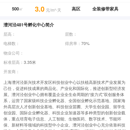
3.0
500
高区
全装修带家具
㎡
元/m²⋅天
漕河泾481号孵化中心简介
层高：
层数：
电梯数：
得房率：
70%
物业公司：
标准层高：
3.35米
开发商：
上海漕河泾新兴技术开发区科技创业中心以扶植高新技术产业发展为
己任，促进科技成果的商品化、产业化和国际化，推进创新型经济发
展。漕河泾创业中心拥有覆盖企业全生命周期的“接力式”双创服务体
系，运营了国家级科技企业孵化器、全国创业孵化示范基地、国家海
外高层次人才创新创业基地、科技创业苗圃、大学生创业园、留学生
创业园、国际企业孵化器、科技企业加速器等多种类型的创新创业载
体，重点培育电子信息、人工智能、生物医药、数字技术、节能环
保、新材料等领域的科技型中小企业。漕河泾创业中心充分依靠科技