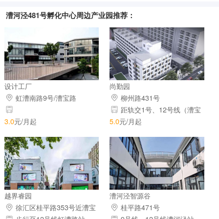
漕河泾481号孵化中心周边产业园推荐：
设计工厂
尚勤园
虹漕南路9号/漕宝路​
柳州路431号
距轨交1号、12号线（漕宝
路站）约1公里、12、15号线
3.0
元/月起
5.0
元/月起
（桂林公园站）约700米
越界睿园
漕河泾智源谷
徐汇区桂平路353号近漕宝
桂平路471号​