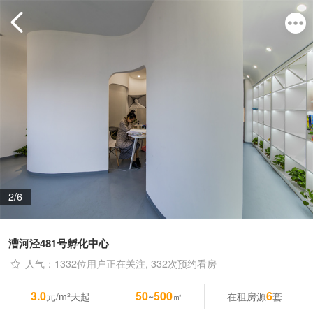
2/6
漕河泾481号孵化中心
人气：1332位用户正在关注, 332次预约看房
3.0
50
500
6
元/m²天起
~
㎡
在租房源
套