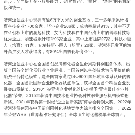
进步，全面提升企业服务能力，实现“育苗”、“植树”、“造林”的有机衔
接和统一。
漕河泾创业中心现拥有逾8万平方米的创业基地，三十多年来累计培
育科技企业1700余家，毕业企业266家，成功率超过91%，其中不乏
在科创板上市的澜起科技、艾为科技和在中国台湾上市的谱瑞科技等
优秀企业。加速器累计培育96家企业，其中上市挂牌27家，科技小巨
人（培育）41家，专精特新小巨人（培育）28家。漕河泾开发区的海
外高层次人才获得者，有80%出自孵化培育企业。
漕河泾创业中心在全国首创品牌孵化器全生命周期科创服务体系，出
版全国首个孵化器行业企业标准，全国首创以科创技术为信用价值的
融资平台特色模式，是全国首家通过ISO9001国际质量体系认证的孵
化器、全国首批国际企业孵化器试点单位，获得全国首个科技企业发
展突出贡献奖。2010年被亚洲企业孵化器协会授予“亚洲最佳企业孵
化器”荣誉。2015年获得中国技术创业协会科技创业服务机构模式创
新奖。2021年获得第一财经“企业创新实践”评委会特别大奖。2022年
漕河泾留创园在中国留创园孵化基地竞争力综合排名全国第一。2022
年荣登WBS（世界基准研究评估）全球顶尖孵化器榜单全球前五。