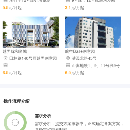
路
步行至12号线虹漕路站
9号线，12号线漕河泾站
5.5
元/月起
3.1
元/月起
越界锦和尚城
航空Base创意园
田林路140号原越界创意园
漕溪北路45号
距离地铁1、9、11号线9号
出口
6.5
元/月起
6.5
元/月起
操作流程介绍
需求分析
需求分析，提交方案推荐书，正式确定备案方案，
并确定好带看时间