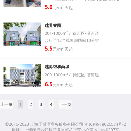
5.0
元/m²⋅天起
越界睿园
201-1000m² / 徐汇区-漕河泾
步行至12号线虹漕路站10分钟
5.5
元/m²⋅天起
越界锦和尚城
200-1000m² / 徐汇区-漕河泾
6.5
元/m²⋅天起
上一页
1
2
3
4
下一页
©2015-2023 上海千盛满商务服务有限公司 沪ICP备18026574号-2
地址：上海闵行区虹桥商务区虹桥正荣中心南区1号楼207室