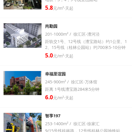
5.8
元/m²⋅天起
尚勤园
201-1000m² / 徐汇区-漕河泾
距轨交1号、12号线（漕宝路站）约1公里、1
2、15号线（桂林公园站）约700米5-10分钟
5.0
元/m²⋅天起
幸福里谊园
245-900m² / 徐汇区-万体馆
距离 1号线漕宝路284米5分钟
6.0
元/m²⋅天起
智享197
253-1400m² / 徐汇区-徐家汇
9/15号线桂林路，12号线桂林公园地铁站