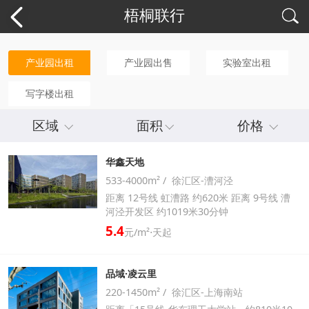
梧桐联行
产业园出租
产业园出售
实验室出租
写字楼出租
区域
面积
价格
华鑫天地
533-4000m² / 徐汇区-漕河泾
距离 12号线 虹漕路 约620米 距离 9号线 漕
河泾开发区 约1019米30分钟
5.4
元/m²⋅天起
品域·凌云里
220-1450m² / 徐汇区-上海南站