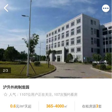
2/3
沪升外岗制造园
人气：1107位用户正在关注, 107次预约看房
0.6
365
4000
3
元/m²天起
~
㎡
在租房源
套