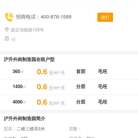
招商电话：400-876-1589
拨打
嘉定清能路105号
-()
沪升外岗制造园在租户型
0.6
365
首层
毛坯
㎡
元/m²⋅天
0.6
1450
分层
毛坯
㎡
元/m²⋅天
0.6
4000
分层
毛坯
㎡
元/m²⋅天
沪升外岗制造园简介
层高：
二楼三楼高5米
层数：