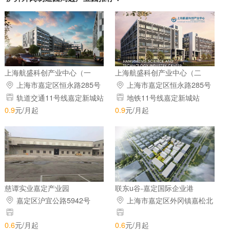
上海航盛科创产业中心（一
上海航盛科创产业中心（二
期）
期）
上海市嘉定区恒永路285号
上海市嘉定区恒永路285号
轨道交通11号线嘉定新城站
地铁11号线嘉定新城站
0.9
元/月起
0.9
元/月起
慈谭实业嘉定产业园
联东u谷-嘉定国际企业港
嘉定区沪宜公路5942号
上海市嘉定区外冈镇嘉松北
路与恒裕路交汇处
0.6
元/月起
0.6
元/月起