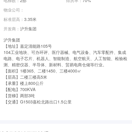
电梯数：
2部
得房率：
70%
物业公司：
标准层高：
3.35米
沪升集团
开发商：
沪升集团
【地址】嘉定清能路105号
104工业地块、可办环评、医疗器械、电气设备、汽车零配件、集成
电路、电子芯片、机器人、智能制造、航空航天、人工智能、检验检
测、精密仪器、半导体、新材料、贸易电商仓储等行业。
【面积】1楼365、二楼1450、三楼4000㎡
【层高】二楼三楼高5米
【承重】楼上800公斤
【配电】700KVA
【货梯】两部3吨
【交通】G1503嘉松北路出口1.5公里