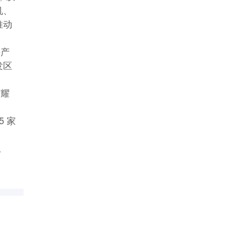
机、
推动
兴产
发区
信耀
 家
。