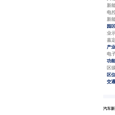
新
电
新
园
业
嘉
产
电
功
区
区
交
汽车新