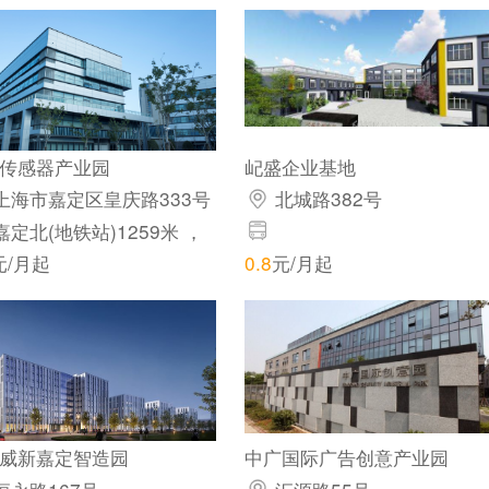
传感器产业园
屺盛企业基地
上海市嘉定区皇庆路333号
北城路382号
楼3层
嘉定北(地铁站)1259米 ，
西(地铁站)1400米 ，城北
元/月起
0.8
元/月起
地铁站)1105米
威新嘉定智造园
中广国际广告创意产业园