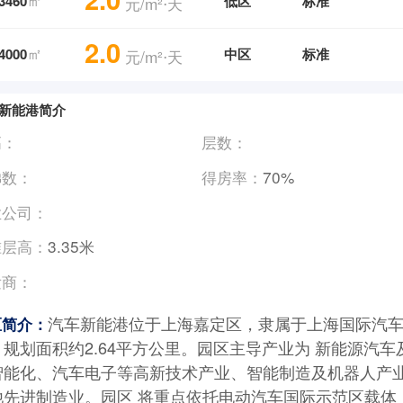
3460
低区
标准
元/m²⋅天
2.0
㎡
4000
中区
标准
元/m²⋅天
新能港简介
高：
层数：
梯数：
得房率：
70%
业公司：
准层高：
3.35米
发商：
汽车新能港位于上海嘉定区，隶属于上海国际汽
区简介：
，规划面积约2.64平方公里。园区主导产业为 新能源汽车
智能化、汽车电子等高新技术产业、智能制造及机器人产
他先进制造业。园区 将重点依托电动汽车国际示范区载体