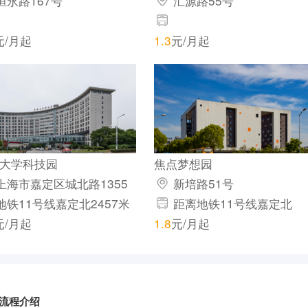
恒永路167号
汇源路55号
元/月起
1.3
元/月起
大学科技园
焦点梦想园
上海市嘉定区城北路1355
新培路51号
地铁11号线嘉定北2457米
距离地铁11号线嘉定北
3209米
元/月起
1.8
元/月起
流程介绍