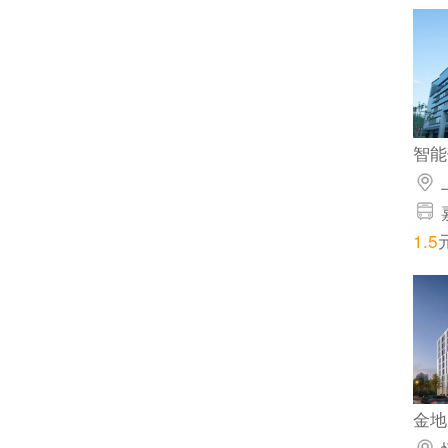
智能
4号
嘉定
1.5
路(
金地