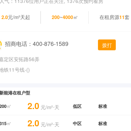
人气：11376位用户正在关注, 1376次预约看房
元/m²天起
~
㎡
在租房源
套
2.0
200
4000
11
招商电话：400-876-1589
拨打
嘉定区安拓路56弄
地铁11号线-()
新能港在租户型
2.0
㎡
200
低区
标准
元/m²⋅天
2.0
㎡
315
中区
标准
元/m²⋅天