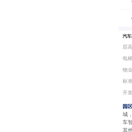
汽车
层
电
物
标
开
园
城
车
其